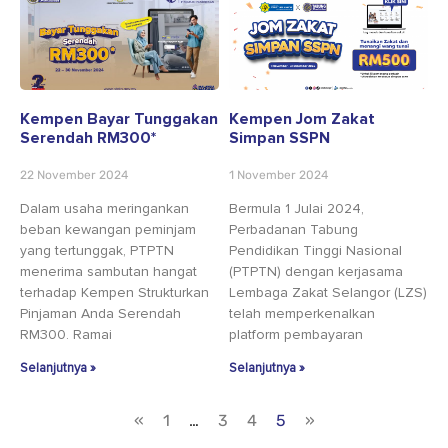
Kempen Bayar Tunggakan
Kempen Jom Zakat
Serendah RM300*
Simpan SSPN
22 November 2024
1 November 2024
Dalam usaha meringankan
Bermula 1 Julai 2024,
beban kewangan peminjam
Perbadanan Tabung
yang tertunggak, PTPTN
Pendidikan Tinggi Nasional
menerima sambutan hangat
(PTPTN) dengan kerjasama
terhadap Kempen Strukturkan
Lembaga Zakat Selangor (LZS)
Pinjaman Anda Serendah
telah memperkenalkan
RM300. Ramai
platform pembayaran
Selanjutnya »
Selanjutnya »
«
1
…
3
4
5
»