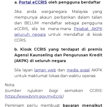
a.
Portal eCCRIS
oleh pengguna berdaftar
Jika anda warganegara Malaysia yang
mempunyai akaun perbankan dalam talian
dan BELUM mendaftar sebagai pengguna
eCCRIS, sila ke mana-mana
Pejabat AKPK
seluruh negara
untuk mendaftar di kiosk
CCRIS.
b. Kiosk CCRIS yang terdapat di premis
Agensi Kaunseling dan Pengurusan Kredit
(AKPK) di
seluruh negara
Sila layari
laman web
dan
media sosial
AKPK
untuk maklumat lokasi dan waktu operasi.
Nota:
(sumber rujukan bagi semakan CCRIS:
https://www.bnm.gov.my/ccris
)
Peminjam perlu membuat
bayaran mengikut