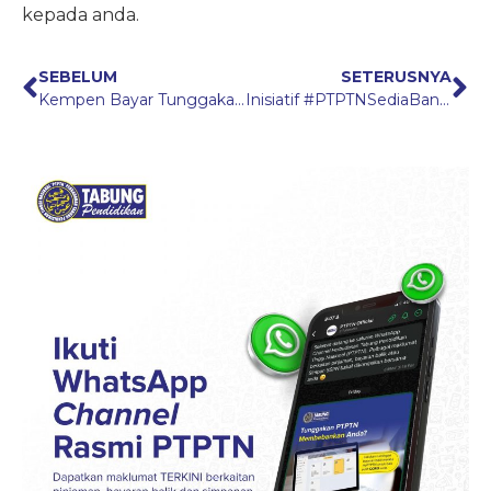
kepada anda.
SEBELUM
SETERUSNYA
Kempen Bayar Tunggakan Serendah RM300*
Inisiatif #PTPTNSediaBantu