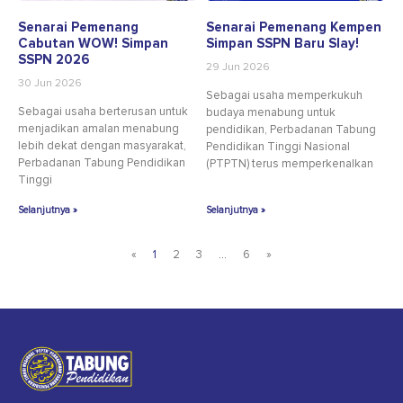
Senarai Pemenang
Senarai Pemenang Kempen
Cabutan WOW! Simpan
Simpan SSPN Baru Slay!
SSPN 2026
29 Jun 2026
30 Jun 2026
Sebagai usaha memperkukuh
Sebagai usaha berterusan untuk
budaya menabung untuk
menjadikan amalan menabung
pendidikan, Perbadanan Tabung
lebih dekat dengan masyarakat,
Pendidikan Tinggi Nasional
Perbadanan Tabung Pendidikan
(PTPTN) terus memperkenalkan
Tinggi
Selanjutnya »
Selanjutnya »
«
1
2
3
…
6
»