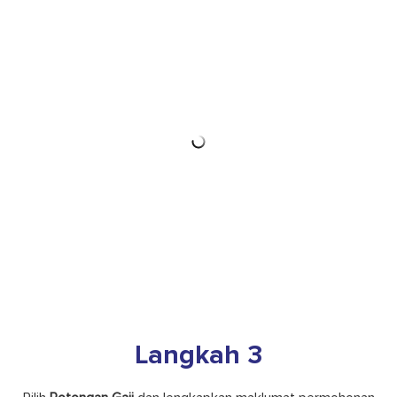
Langkah 2
Klik Profil (Nama Penuh Pendaftar) dan Pilih
Maklumat
Pewakaf