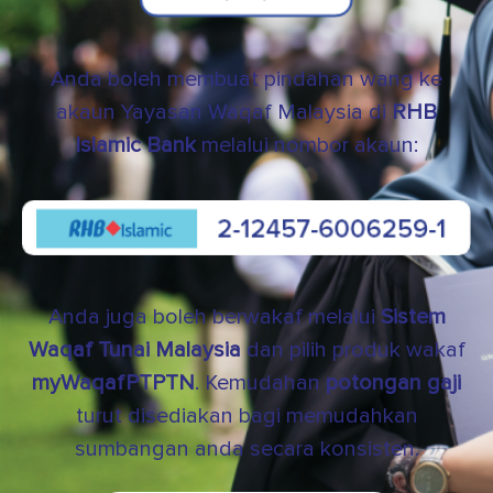
Anda boleh membuat pindahan wang ke
akaun Yayasan Waqaf Malaysia di
RHB
Islamic Bank
melalui nombor akaun:
Anda juga boleh berwakaf melalui
Sistem
Waqaf Tunai Malaysia
dan pilih produk wakaf
myWaqafPTPTN
. Kemudahan
potongan gaji
turut disediakan bagi memudahkan
sumbangan anda secara konsisten.