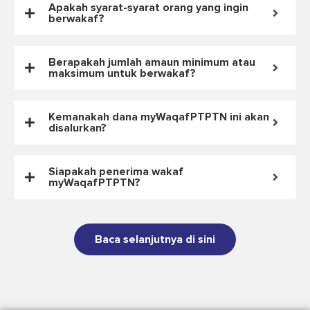
Soalan lazim
Bagaimanakah kaedah tadbir urus atau
pengurusan myWaqafPTPTN?
Apakah syarat-syarat orang yang ingin
berwakaf?
Berapakah jumlah amaun minimum atau
maksimum untuk berwakaf?
Kemanakah dana myWaqafPTPTN ini akan
disalurkan?