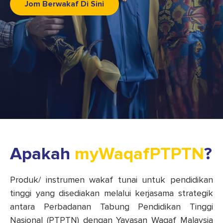
Jom Berwakaf Di Sini
Apakah
myWaqafPTPTN
?
Produk/ instrumen
wakaf tunai untuk pendidikan
tinggi
yang disediakan melalui kerjasama strategik
antara Perbadanan Tabung Pendidikan Tinggi
Nasional (PTPTN) dengan Yayasan Waqaf Malaysia