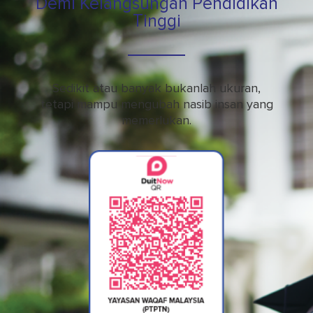
Demi Kelangsungan Pendidikan
Tinggi
Sedikit atau banyak bukanlah ukuran,
tetapi mampu mengubah nasib insan yang
memerlukan.