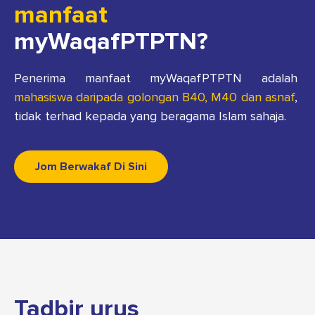
manfaat
myWaqafPTPTN?
Penerima manfaat myWaqafPTPTN adalah
mahasiswa daripada golongan B40, M40 dan asnaf
,
tidak terhad kepada yang beragama Islam sahaja.
Jom Berwakaf Di Sini
Tadbir urus