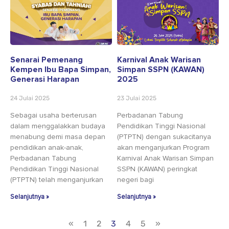
Senarai Pemenang
Karnival Anak Warisan
Kempen Ibu Bapa Simpan,
Simpan SSPN (KAWAN)
Generasi Harapan
2025
24 Julai 2025
23 Julai 2025
Sebagai usaha berterusan
Perbadanan Tabung
dalam menggalakkan budaya
Pendidikan Tinggi Nasional
menabung demi masa depan
(PTPTN) dengan sukacitanya
pendidikan anak-anak,
akan menganjurkan Program
Perbadanan Tabung
Karnival Anak Warisan Simpan
Pendidikan Tinggi Nasional
SSPN (KAWAN) peringkat
(PTPTN) telah menganjurkan
negeri bagi
Selanjutnya »
Selanjutnya »
«
1
2
3
4
5
»