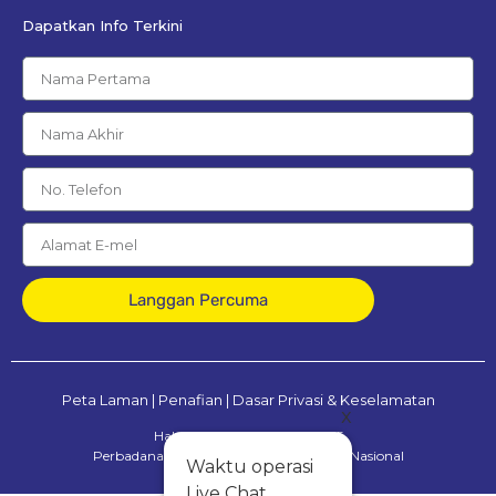
Dapatkan Info Terkini
Langgan Percuma
Peta Laman
|
Penafian
|
Dasar Privasi & Keselamatan
x
Hak Cipta Terpelihara © 2025
Perbadanan Tabung Pendidikan Tinggi Nasional
Waktu operasi
Live Chat