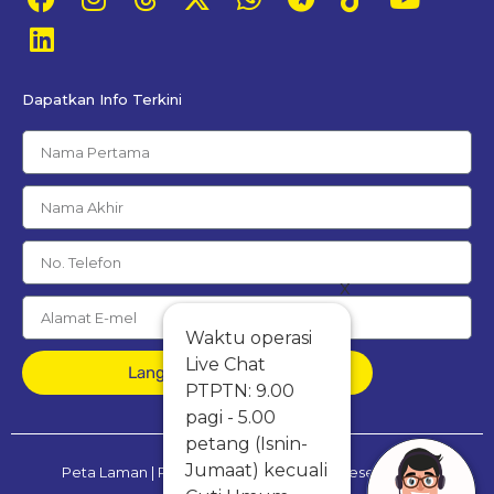
Dapatkan Info Terkini
x
Waktu operasi
Live Chat
Langgan Percuma
PTPTN: 9.00
pagi - 5.00
petang (Isnin-
Jumaat) kecuali
Peta Laman
|
Penafian
|
Dasar Privasi & Keselamatan