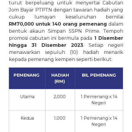
turut berpeluang untuk menyertai Cabutan
Jom Bayar PTPTN dengan tawaran hadiah yang
cukup lumayan keseluruhan bernilai
RM70,000 untuk 140 orang pemenang
dalam
bentuk akaun Simpan SSPN Prime. Tempoh
promosi cabutan ini bermula pada
1 Disember
hingga 31 Disember 2023
. Setiap negeri
menawarkan sepuluh (10) hadiah menarik
kepada pemenang kempen seperti berikut:
PEMENANG
HADIAH
BIL PEMENANG
(RM)
Utama
2,000
1
Pemenang
x 14
Negeri
Kedua
1,000
1
Pemenang
x 14
Negeri