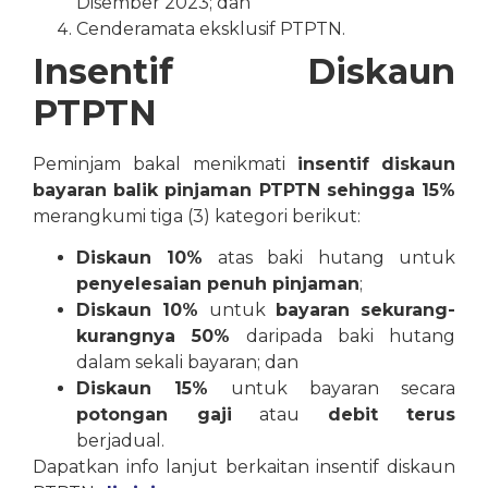
Disember 2023; dan
Cenderamata eksklusif PTPTN.
Insentif Diskaun
PTPTN
Peminjam bakal menikmati
insentif
diskaun
bayaran balik pinjaman PTPTN sehingga 15%
merangkumi tiga (3) kategori berikut:
Diskaun 10%
atas baki hutang untuk
penyelesaian penuh pinjaman
;
Diskaun 10%
untuk
bayaran sekurang-
kurangnya 50%
daripada baki hutang
dalam sekali bayaran; dan
Diskaun 15%
untuk bayaran secara
potongan gaji
atau
debit terus
berjadual.
Dapatkan
i
nfo
lanjut
berkaitan
insentif
diskaun