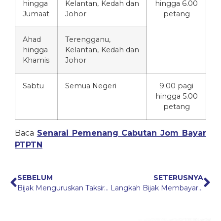
hingga
Kelantan, Kedah dan
hingga 6.00
Jumaat
Johor
petang
Ahad
Terengganu,
hingga
Kelantan, Kedah dan
Khamis
Johor
Sabtu
Semua Negeri
9.00 pagi
hingga 5.00
petang
Baca
Senarai Pemenang Cabutan Jom Bayar
PTPTN
SEBELUM
SETERUSNYA
Bijak Menguruskan Taksiran Cukai Pendapatan
Langkah Bijak Membayar Balik Pinjaman PTPTN Secara Konsisten