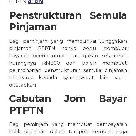
PTPTN
di
sini
.
Penstrukturan Semula
Pinjaman
Bagi
p
eminjam
yang
mempunyai
tunggakan
pinjaman
PTPTN
hanya
perlu
membuat
bayaran
pendahuluan
tunggakan
sekurang-
kurangnya
RM300 dan
boleh
membuat
permohonan
penst
r
ukturan
semula
pinjaman
tertakluk
kepada
syarat-syarat
lain yang
ditetapkan
.
Cabutan
Jom
Bayar
PTPTN
Bagi peminjam yang membuat pembayaran
balik pinjaman dalam tempoh kempen juga