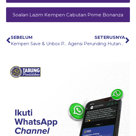
Soalan Lazim Kempen Cabutan Prime Bonanza
SEBELUM
SETERUSNYA
Kempen Save & Unbox PT Points
Agensi Perunding Hutang (APH)