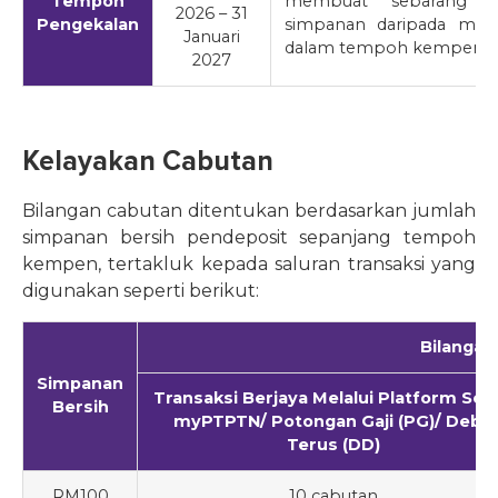
Tempoh
membuat sebarang pe
2026 – 31
Pengekalan
simpanan daripada man
Januari
dalam tempoh kempen.
2027
Kelayakan Cabutan
Bilangan cabutan ditentukan berdasarkan jumlah
simpanan bersih pendeposit sepanjang tempoh
kempen, tertakluk kepada saluran transaksi yang
digunakan seperti berikut:
Bilangan
Simpanan
Transaksi Berjaya Melalui Platform Sela
Bersih
myPTPTN/ Potongan Gaji (PG)/ Debit
Terus (DD)
RM100
10 cabutan