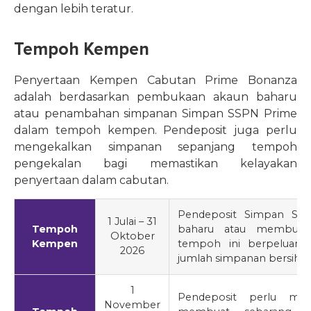
dengan lebih teratur.
Tempoh Kempen
Penyertaan Kempen Cabutan Prime Bonanza
adalah berdasarkan pembukaan akaun baharu
atau penambahan simpanan Simpan SSPN Prime
dalam tempoh kempen. Pendeposit juga perlu
mengekalkan simpanan sepanjang tempoh
pengekalan bagi memastikan kelayakan
penyertaan dalam cabutan.
Pendeposit Simpan SS
1 Julai – 31
Tempoh
baharu atau membuat
Oktober
Kempen
tempoh ini berpeluang
2026
jumlah simpanan bersih y
1
Pendeposit perlu men
November