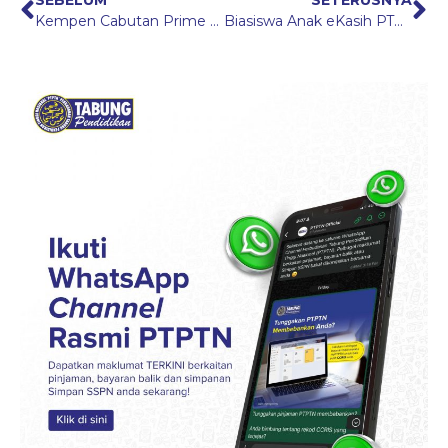
SEBELUM
SETERUSNYA
Kempen Cabutan Prime Bonanza
Biasiswa Anak eKasih PTPTN (BAeK PTPTN): Peluang Pendidikan Tinggi Untuk Pelajar Daripada Keluarga eKasih