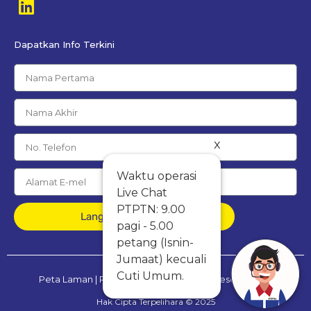
Dapatkan Info Terkini
x
Waktu operasi
Live Chat
PTPTN: 9.00
Langgan Percuma
pagi - 5.00
petang (Isnin-
Jumaat) kecuali
Cuti Umum.
Peta Laman
|
Penafian
|
Dasar Privasi & Keselamatan
Hak Cipta Terpelihara © 2025