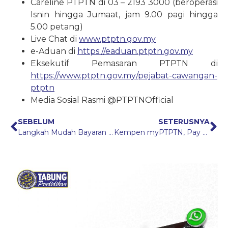
Careline PTPTN di 03 – 2193 3000 (beroperasi
Isnin hingga Jumaat, jam 9.00 pagi hingga
5.00 petang)
Live Chat di
www.ptptn.gov.my
e-Aduan di
https://eaduan.ptptn.gov.my
Eksekutif Pemasaran PTPTN di
https://www.ptptn.gov.my/pejabat-cawangan-
ptptn
Media Sosial Rasmi @PTPTNOfficial
SEBELUM
SETERUSNYA
Langkah Mudah Bayaran Balik Pinjaman PTPTN Melalui KWSP
Kempen myPTPTN, Pay 2Win!