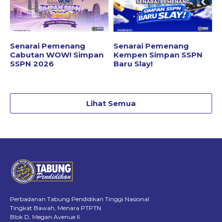
Senarai Pemenang
Senarai Pemenang
Cabutan WOW! Simpan
Kempen Simpan SSPN
SSPN 2026
Baru Slay!
Lihat Semua
Perbadanan Tabung Pendidikan Tinggi Nasional
Tingkat Bawah, Menara PTPTN
Blok D, Megan Avenue II