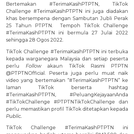
Bertemakan #TerimaKasihPTPTN, TikTok
Challenge #TerimaKasihPTPTN ini juga diadakan
khas bersempena dengan Sambutan Jubli Perak
25 Tahun PTPTN. Tempoh TikTok Challenge
#TerimaKasihPTPTN ini bermula 27 Julai 2022
sehingga 28 Ogos 2022.
TikTok Challenge #TerimaKasihPTPTN ini terbuka
kepada warganegara Malaysia dan setiap peserta
perlu
Follow
akaun TikTok Rasmi PTPTN
@PTPTNOfficial. Peserta juga perlu muat naik
video yang bertemakan “#TerimaKasihPTPTN” ke
laman TikTok berserta hashtag
#TerimaKasihPTPTN, #PeluangKejayaanAnda
#TikTokChallenge #PTPTNTikTokChallenge dan
perlu memastikan profil TikTok ditetapkan kepada
Public.
TikTok Challenge #TerimaKasihPTPTN ini