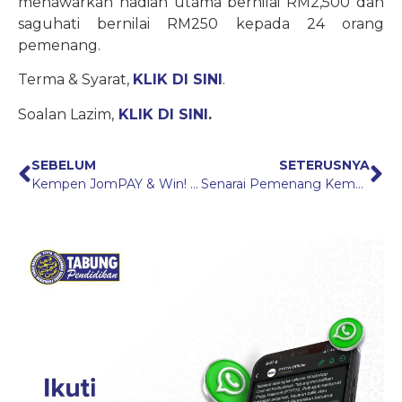
menawarkan hadiah utama bernilai RM2,500 dan
saguhati bernilai RM250 kepada 24 orang
pemenang.
Terma & Syarat,
KLIK DI SINI
.
Soalan Lazim,
KLIK DI SINI
.
SEBELUM
SETERUSNYA
Kempen JomPAY & Win! 2022
Senarai Pemenang Kempen Jom Beraya, Jom Menyimpan 2022