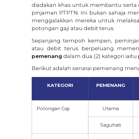
diadakan
khas
untuk
membantu
serta
pinjaman
PTPTN. I
ni
bukan
sahaja
me
menggalakkan
mereka
untuk
melaks
potongan
gaji
atau
debit
terus
.
Sepanjang
tempoh
kempen
,
peminj
atau
debit
terus
berpeluang
memen
pemenang
dalam
dua
(2)
kategori
iaitu
Berikut
adalah
senarai
pemenang
meng
KATEGORI
PEMENANG
Potongan Gaji
Utama
Saguhati