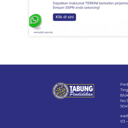
Per
Tin
Blo
No.
504
ead
03 