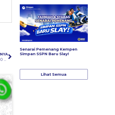
Senarai Pemenang Kempen
Simpan SSPN Baru Slay!
SNYA
Kempen Strukturkan Pinjaman Anda Serendah RM300 Dilanjutkan
Lihat Semua