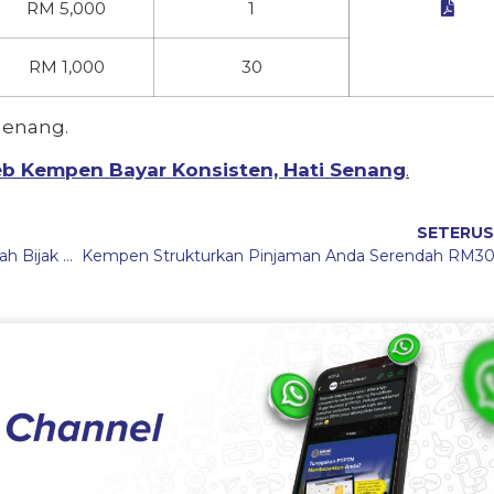
RM 5,000
1

RM 1,000
30
menang.
b Kempen Bayar Konsisten, Hati Senang
.
SETERU
Penstrukturan Semula Pinjaman PTPTN: Langkah Bijak Menguruskan Hutang Pendidikan Anda