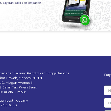
badanan Tabung Pendidikan Tinggi Nasional
Dap
gkat Bawah, Menara PTPTN
k D, Megan Avenue II
12, Jalan Yap Kwan Seng
50 Kuala Lumpur
uan.ptptn.gov.my
– 2193 3000