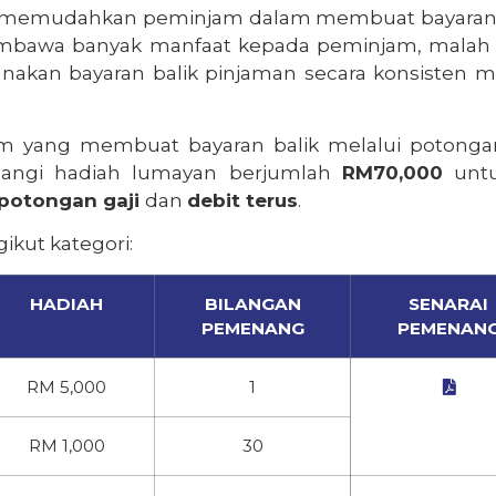
memudahkan
peminjam
dalam
membuat
bayara
mbawa
banyak
manfaat
kepada
peminjam
,
malah
anakan
bayaran
balik
pinjaman
secara
konsisten
me
am
yang
membuat
bayaran
balik
melalui
potonga
angi
hadiah
lumayan
berjumlah
RM70,000
unt
potongan
gaji
dan
debit
terus
.
ikut
kategori
:
HADIAH
BILANGAN
SENARAI
PEMENANG
PEMENAN
RM 5,000
1

RM 1,000
30