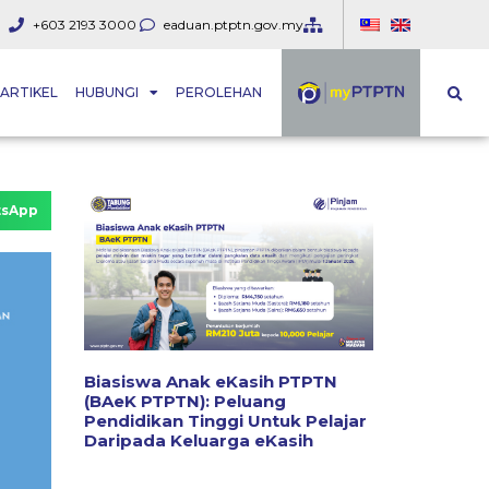
+603 2193 3000
eaduan.ptptn.gov.my
ARTIKEL
HUBUNGI
PEROLEHAN
sApp
Biasiswa Anak eKasih PTPTN
(BAeK PTPTN): Peluang
Pendidikan Tinggi Untuk Pelajar
Daripada Keluarga eKasih