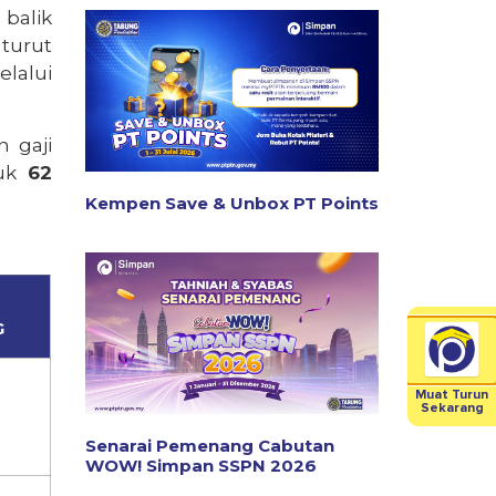
n
balik
turut
lalui
n
gaji
uk
62
Kempen Save & Unbox PT Points
G
Muat Turun
Sekarang
Senarai Pemenang Cabutan
WOW! Simpan SSPN 2026