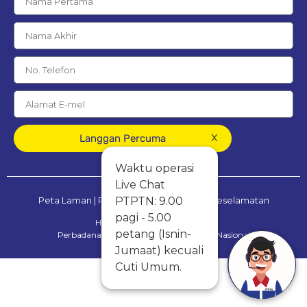
x
Langgan Percuma
Waktu operasi
Live Chat
PTPTN: 9.00
Peta Laman
|
Penafian
|
Dasar Privasi & Keselamatan
pagi - 5.00
Hak Cipta Terpelihara © 2025
petang (Isnin-
Perbadanan Tabung Pendidikan Tinggi Nasional
Jumaat) kecuali
Cuti Umum.