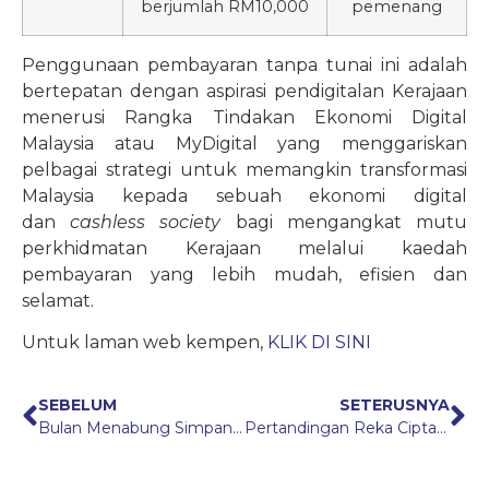
berjumlah RM10,000
pemenang
Penggunaan pembayaran tanpa tunai ini adalah
bertepatan dengan aspirasi pendigitalan Kerajaan
menerusi Rangka Tindakan Ekonomi Digital
Malaysia atau MyDigital yang menggariskan
pelbagai strategi untuk memangkin transformasi
Malaysia kepada sebuah ekonomi digital
dan
cashless society
bagi mengangkat mutu
perkhidmatan Kerajaan melalui kaedah
pembayaran yang lebih mudah, efisien dan
selamat.
Untuk laman web kempen,
KLIK DI SINI
SEBELUM
SETERUSNYA
Bulan Menabung Simpan SSPN 2021 (BMS 2021)
Pertandingan Reka Cipta Logo Sambutan Jubli Perak 25 Tahun PTPTN