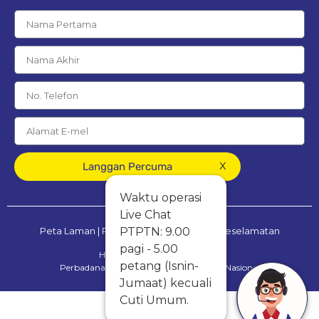
x
Langgan Percuma
Waktu operasi
Live Chat
PTPTN: 9.00
Peta Laman
|
Penafian
|
Dasar Privasi & Keselamatan
pagi - 5.00
Hak Cipta Terpelihara © 2025
petang (Isnin-
Perbadanan Tabung Pendidikan Tinggi Nasional
Jumaat) kecuali
Cuti Umum.