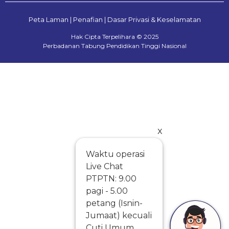
Peta Laman
|
Penafian
|
Dasar Privasi & Keselamatan
Hak Cipta Terpelihara © 2025
Perbadanan Tabung Pendidikan Tinggi Nasional
x
Waktu operasi
Live Chat
PTPTN: 9.00
pagi - 5.00
petang (Isnin-
Jumaat) kecuali
Cuti Umum.