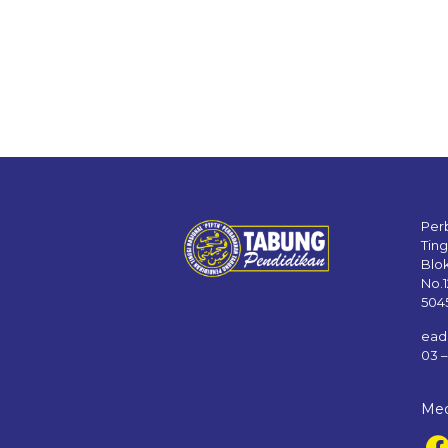
Per
Tin
Blo
No.
504
ead
03 
Med