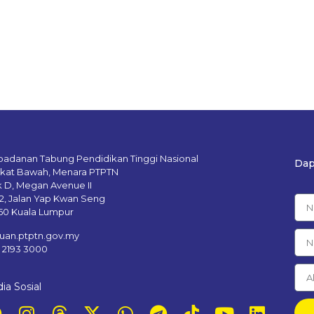
badanan Tabung Pendidikan Tinggi Nasional
Dap
gkat Bawah, Menara PTPTN
k D, Megan Avenue II
12, Jalan Yap Kwan Seng
50 Kuala Lumpur
uan.ptptn.gov.my
– 2193 3000
ia Sosial