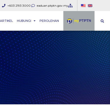
+603 2193 3000
eaduan.ptptn.gov.my
ARTIKEL
HUBUNGI
PEROLEHAN