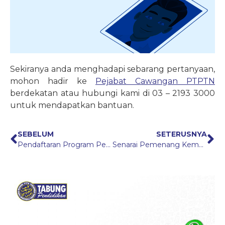
Sekiranya anda menghadapi sebarang pertanyaan,
mohon hadir ke
Pejabat Cawangan PTPTN
berdekatan atau hubungi kami di 03 – 2193 3000
untuk mendapatkan bantuan.
SEBELUM
SETERUSNYA
Pendaftaran Program Penjana KPT CAP Keusahawanan:
Senarai Pemenang Kempen Cabutan WOW! 25 Tahun PTPTN
Pr