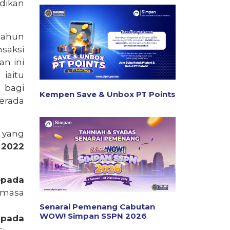
dikan
tahun
saksi
an ini
iaitu
 bagi
Kempen Save & Unbox PT Points
erada
 yang
 2022
epada
masa
Senarai Pemenang Cabutan
WOW! Simpan SSPN 2026
 pada