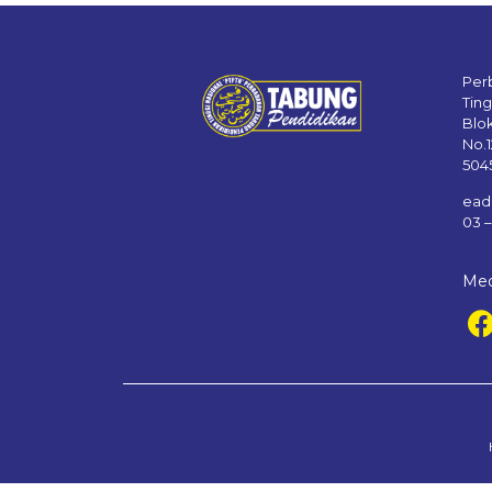
Per
Tin
Blo
No.
504
ead
03 
Med