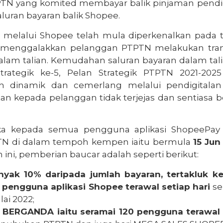
PTN yang komited membayar balik pinjaman pendi
luran bayaran balik Shopee.
 melalui Shopee telah mula diperkenalkan pada 
tuk menggalakkan pelanggan PTPTN melakukan tran
lam talian. Kemudahan saluran bayaran dalam tali
rategik ke-5, Pelan Strategik PTPTN 2021-2025 
h dinamik dan cemerlang melalui pendigitalan
 kepada pelanggan tidak terjejas dan sentiasa b
ka kepada semua pengguna aplikasi ShopeePay
TN di dalam tempoh kempen iaitu bermula
15 Jun
 ini, pemberian baucar adalah seperti berikut:
yak 10% daripada jumlah bayaran, tertakluk k
 pengguna aplikasi Shopee terawal setiap hari
se
ai 2022;
 BERGANDA iaitu seramai 120 pengguna terawal