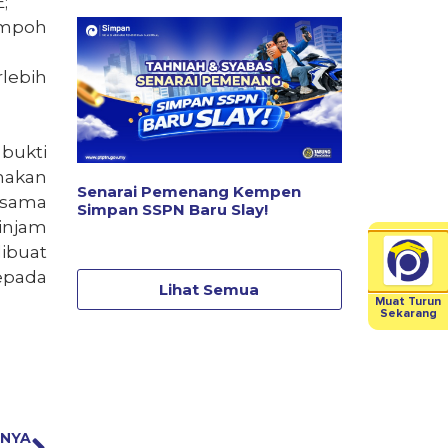
;
empoh
lebih
 bukti
nakan
Senarai Pemenang Kempen
asama
Simpan SSPN Baru Slay!
injam
ibuat
epada
Lihat Semua
Muat Turun
Sekarang
SNYA