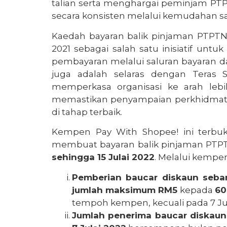
talian serta menghargai peminjam PT
secara konsisten melalui kemudahan sa
Kaedah bayaran balik pinjaman PTPTN
2021 sebagai salah satu inisiatif un
pembayaran melalui saluran bayaran da
juga adalah selaras dengan Teras St
memperkasa organisasi ke arah lebi
memastikan penyampaian perkhidmatan
di tahap terbaik.
Kempen Pay With Shopee! ini terbu
membuat bayaran balik pinjaman PTP
sehingga 15 Julai 2022
. Melalui kempen
Pemberian baucar diskaun seban
jumlah maksimum RM5
kepada
60
tempoh kempen, kecuali pada 7 Jul
Jumlah penerima baucar diskaun