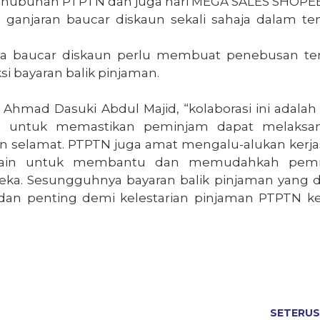
nubuhan PTPTN dan juga hari MEGA SALES SHOPEE
 ganjaran baucar diskaun sekali sahaja dalam t
a baucar diskaun perlu membuat penebusan ter
 bayaran balik pinjaman.
Ahmad Dasuki Abdul Majid, “kolaborasi ini adalah
 untuk memastikan peminjam dapat melaksa
an selamat. PTPTN juga amat mengalu-alukan kerj
si lain untuk membantu dan memudahkah pem
ka. Sesungguhnya bayaran balik pinjaman yang d
an penting demi kelestarian pinjaman PTPTN k
SETERU