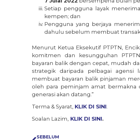
7 Julai 2022
bersempena bulan pe
Setiap pengguna layak menerima
kempen; dan
Pengguna yang berjaya menerim
dahulu sebelum membuat transaksi
Menurut Ketua Eksekutif PTPTN, Encik 
komitmen dan kesungguhan PTPTN
bayaran balik dengan cepat, mudah d
strategik daripada pelbagai agen
membuat bayaran balik pinjaman mere
oleh para peminjam amat bermakna d
generasi akan datang.”
Terma & Syarat,
KLIK DI SINI
.
Soalan Lazim,
KLIK DI SINI
.
SEBELUM