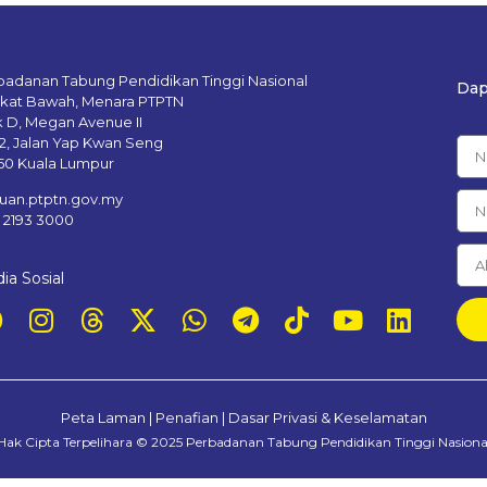
badanan Tabung Pendidikan Tinggi Nasional
Dap
gkat Bawah, Menara PTPTN
k D, Megan Avenue II
12, Jalan Yap Kwan Seng
50 Kuala Lumpur
uan.ptptn.gov.my
– 2193 3000
ia Sosial
Peta Laman
|
Penafian
|
Dasar Privasi & Keselamatan
Hak Cipta Terpelihara © 2025
Perbadanan Tabung Pendidikan Tinggi Nasiona