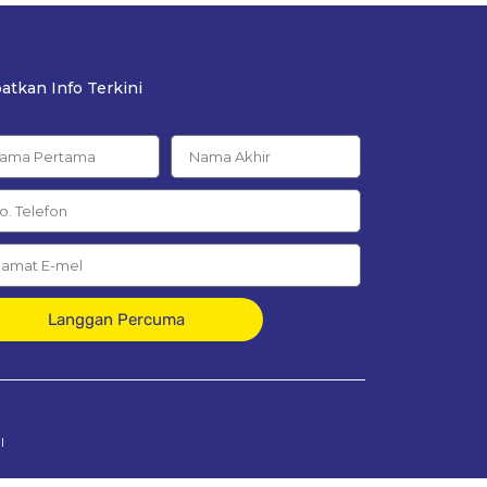
atkan Info Terkini
Langgan Percuma
l