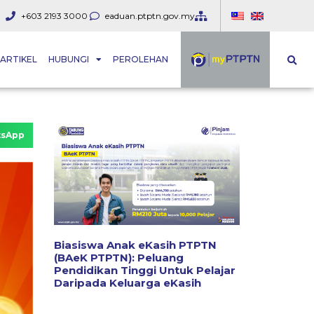
+603 2193 3000
eaduan.ptptn.gov.my
ARTIKEL
HUBUNGI
PEROLEHAN
sApp
Biasiswa Anak eKasih PTPTN
(BAeK PTPTN): Peluang
Pendidikan Tinggi Untuk Pelajar
Daripada Keluarga eKasih