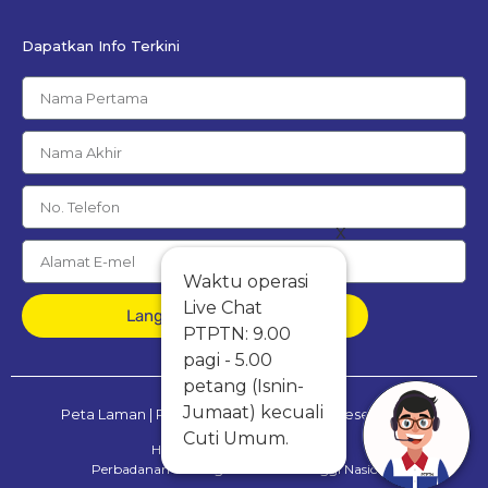
Dapatkan Info Terkini
x
Waktu operasi
Live Chat
Langgan Percuma
PTPTN: 9.00
pagi - 5.00
petang (Isnin-
Jumaat) kecuali
Peta Laman
|
Penafian
|
Dasar Privasi & Keselamatan
Cuti Umum.
Hak Cipta Terpelihara © 2025
Perbadanan Tabung Pendidikan Tinggi Nasional