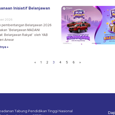
sanaan Inisiatif Belanjawan
ari 2026
n pembentangan Belanjawan 2026
akan “Belanjawan MADANI
t: Belanjawan Rakyat” oleh YAB
eri Anwar
tnya »
«
1
2
3
4
5
6
»
badanan Tabung Pendidikan Tinggi Nasional
Dap