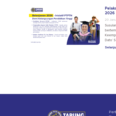
Pelak
2026
20 Janu
Susula
bertem
Keempa
Dato’ S
Selanju
Per