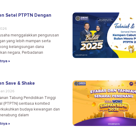
n Setel PTPTN Dengan
2026
usaha menggalakkan pengurusan
an yang lebih mampan serta
ong kelangsungan dana
ikan negara, Perbadanan
tnya »
n Save & Shake
ari 2026
anan Tabung Pendidikan Tinggi
al (PTPTN) sentiasa komited
kukuhkan budaya kewangan dan
 menabung dalam
tnya »