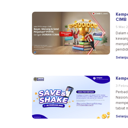
Kempe
CIMB
5 Mac 
Dalam 
kewang
menyok
pendid
Selanju
Kempe
3 Febru
Perbad
Nasion
memper
tabiat
Selanju