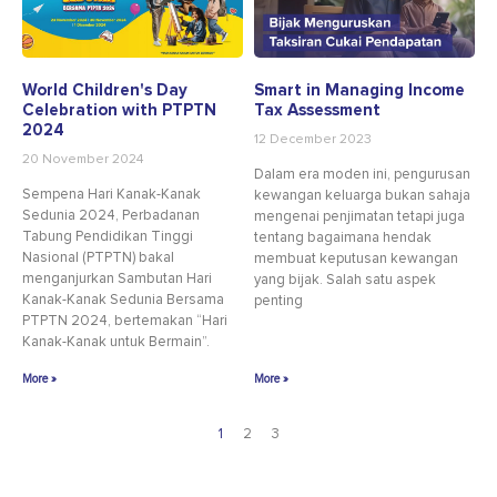
World Children's Day
Smart in Managing Income
Celebration with PTPTN
Tax Assessment
2024
12 December 2023
20 November 2024
Dalam era moden ini, pengurusan
Sempena Hari Kanak-Kanak
kewangan keluarga bukan sahaja
Sedunia 2024, Perbadanan
mengenai penjimatan tetapi juga
Tabung Pendidikan Tinggi
tentang bagaimana hendak
Nasional (PTPTN) bakal
membuat keputusan kewangan
menganjurkan Sambutan Hari
yang bijak. Salah satu aspek
Kanak-Kanak Sedunia Bersama
penting
PTPTN 2024, bertemakan “Hari
Kanak-Kanak untuk Bermain”.
More »
More »
1
2
3