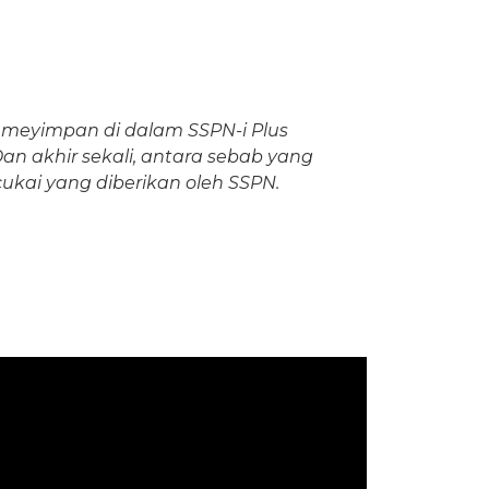
 meyimpan di dalam SSPN-i Plus
n akhir sekali, antara sebab yang
kai yang diberikan oleh SSPN.