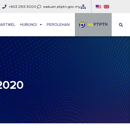
+603 2193 3000
eaduan.ptptn.gov.my
ARTIKEL
HUBUNGI
PEROLEHAN
2020