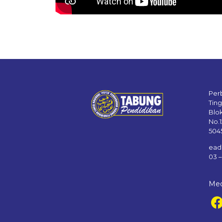
Per
Tin
Blo
No.
504
ead
03 
Med