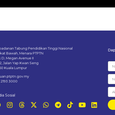
badanan Tabung Pendidikan Tinggi Nasional
Dap
gkat Bawah, Menara PTPTN
k D, Megan Avenue II
12, Jalan Yap Kwan Seng
50 Kuala Lumpur
uan.ptptn.gov.my
– 2193 3000
ia Sosial