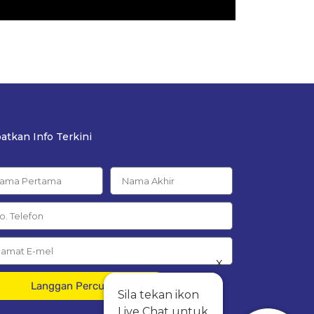
atkan Info Terkini
x
Langgan Percuma
Sila tekan ikon
Live Chat untuk