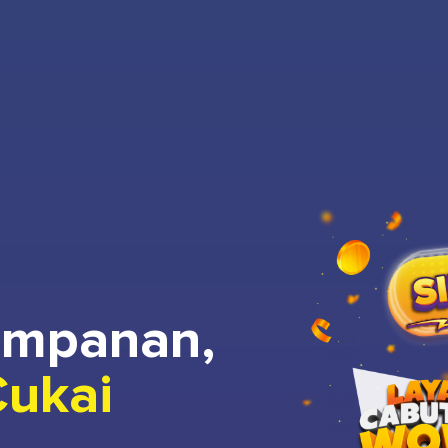
impanan,
Cukai