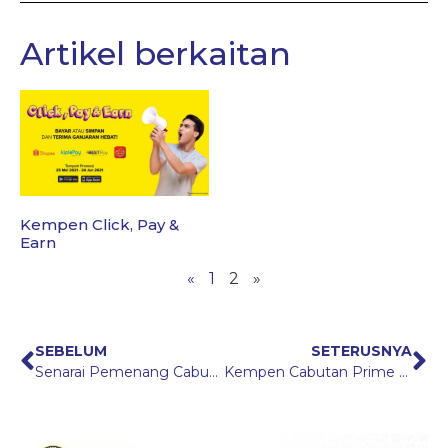
Artikel berkaitan
Kempen Click, Pay &
Earn
«
1
2
»
SEBELUM
SETERUSNYA
Senarai Pemenang Cabutan WOW! Simpan SSPN 2026
Kempen Cabutan Prime Bonanza